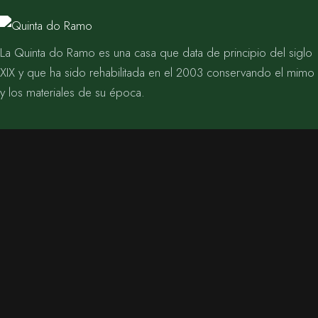
La Quinta do Ramo es una casa que data de principio del siglo
XIX y que ha sido rehabilitada en el 2003 conservando el mimo
y los materiales de su época.
INFORMACIÓN BODAS Y EVENTOS
T.
667 668 754
info@sensrestauracion.com
HORARIO